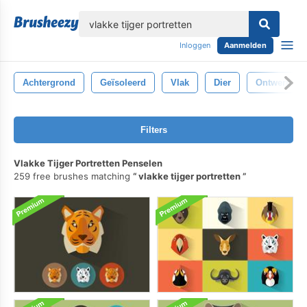
lose
Inloggen
Aanmelden
Achtergrond
Geïsoleerd
Vlak
Dier
Ontwerp
Filters
Vlakke Tijger Portretten Penselen
259 free brushes matching
vlakke tijger portretten