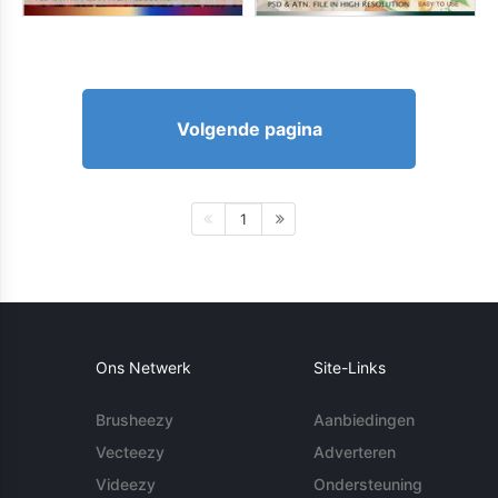
Volgende pagina
1
Ons Netwerk
Site-Links
Brusheezy
Aanbiedingen
Vecteezy
Adverteren
Videezy
Ondersteuning