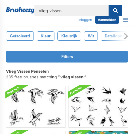
lose
Inloggen
Aanmelden
Geïsoleerd
Kleur
Kleurrijk
Wit
Detailopname
Filters
Vlieg Vissen Penselen
235 free brushes matching
vlieg vissen