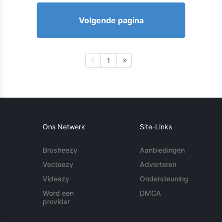
Volgende pagina
1
Ons Netwerk
Site-Links
Brusheezy
Aanbiedingen
Vecteezy
Adverteren
Videezy
Ondersteuning
Word een
DMCA
provider