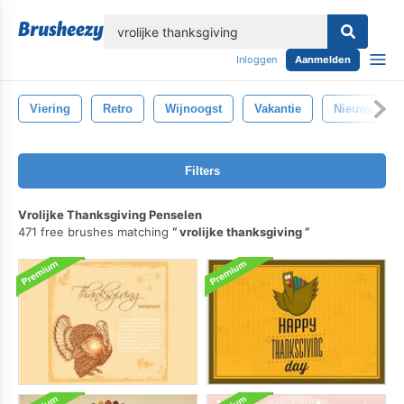
lose
Inloggen
Aanmelden
Viering
Retro
Wijnoogst
Vakantie
Nieuwe
Filters
Vrolijke Thanksgiving Penselen
471 free brushes matching
vrolijke thanksgiving