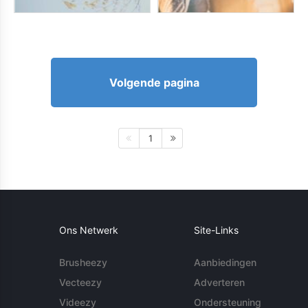
Volgende pagina
1
Ons Netwerk
Site-Links
Brusheezy
Aanbiedingen
Vecteezy
Adverteren
Videezy
Ondersteuning