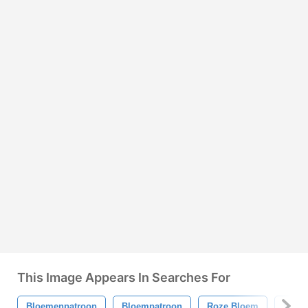
This Image Appears In Searches For
Bloemenpatroon
Bloempatroon
Roze Bloem
Vinta