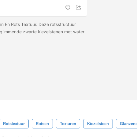
en En Rots Textuur. Deze rotsstructuur
e glimmende zwarte kiezelstenen met water
Rotstextuur
Rotsen
Texturen
Kiezelsteen
Glanzend