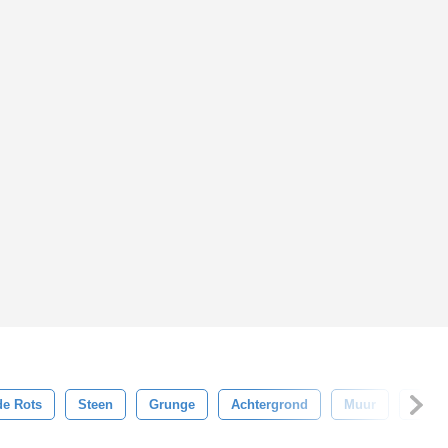
e Rots
Steen
Grunge
Achtergrond
Muur
Gron