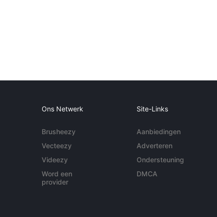
Ons Netwerk
Site-Links
Brusheezy
Aanbiedingen
Vecteezy
Adverteren
Videezy
Ondersteuning
Word een
DMCA
provider