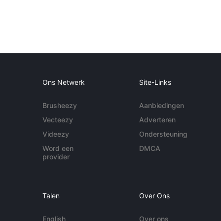
Ons Netwerk
Site-Links
Brusheezy
Aanbiedingen
Vecteezy
Adverteren
Videezy
Ondersteuning
Word een
DMCA
provider
Talen
Over Ons
English
Over ons