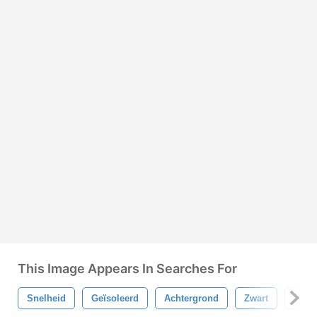
This Image Appears In Searches For
Snelheid
Geïsoleerd
Achtergrond
Zwart
Abstr