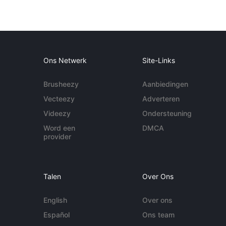
Ons Netwerk
Site-Links
Brusheezy
Aanbiedingen
Vecteezy
Adverteren
Videezy
Ondersteuning
Word een
DMCA
provider
Talen
Over Ons
English
Over ons
Español
Ons team