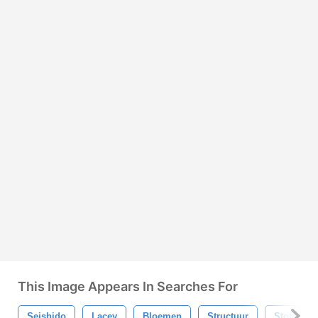
This Image Appears In Searches For
Seishido
Lacey
Bloemen
Structuur
Stoffen