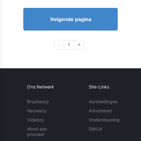
Volgende pagina
1
Ons Netwerk
Site-Links
Brusheezy
Aanbiedingen
Vecteezy
Adverteren
Videezy
Ondersteuning
Word een
DMCA
provider