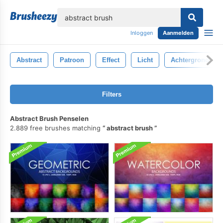
lose
Inloggen
Aanmelden
Abstract
Patroon
Effect
Licht
Achtergrond
Filters
Abstract Brush Penselen
2.889 free brushes matching
abstract brush