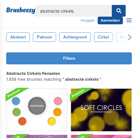
lose
Inloggen
Aanmelden
Abstract
Patroon
Achtergrond
Cirkel
Ontwerp
Filters
Abstracte Cirkels Penselen
1.858 free brushes matching
abstracte cirkels