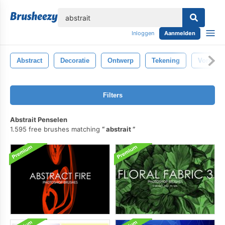
lose
Inloggen
Aanmelden
Abstract
Decoratie
Ontwerp
Tekening
Vorm
Filters
Abstrait Penselen
1.595 free brushes matching
abstrait