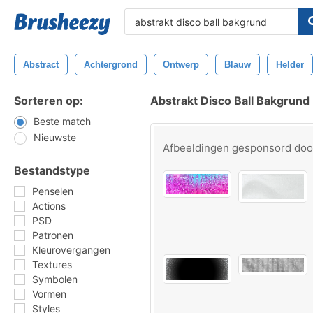
Abstract
Achtergrond
Ontwerp
Blauw
Helder
Sorteren op:
Abstrakt Disco Ball Bakgrund
Beste match
Nieuwste
Afbeeldingen gesponsord do
Bestandstype
Penselen
Actions
PSD
Patronen
Kleurovergangen
Textures
Symbolen
Vormen
Styles