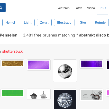
Vectoren
Foto‘s
Video
PSD
Hemel
Licht
Zwart
Illustratie
Ster
Ruimte
 Penselen
-
3.481 free brushes matching
abstrakt disco 
or