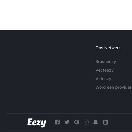
Ons Netwerk
Brusheezy
Vecteezy
Videezy
Word een provider