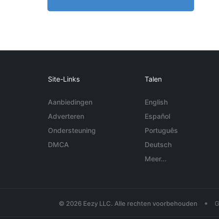
Site-Links
Talen
Aanbiedingen
English
Adverteren
Español
Ondersteuning
Português
DMCA
Deutsch
Meer...
•
© 2026 Eezy LLC. Alle rechten voorbehouden
G