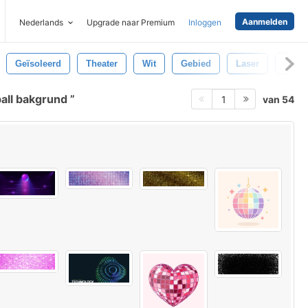
Aanmelden
Nederlands
Upgrade naar Premium
Inloggen
Geïsoleerd
Theater
Wit
Gebied
Laser
Gloe
ball bakgrund
van 54
1