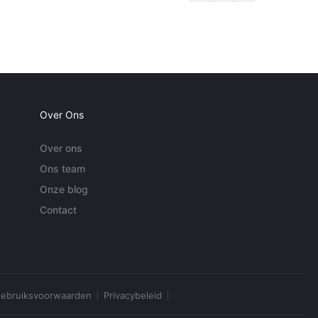
Over Ons
Over ons
Ons team
Onze blog
Contact
ebruiksvoorwaarden
Privacybeleid