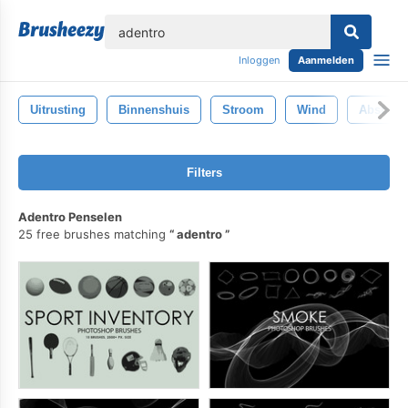
lose
Inloggen
Aanmelden
Uitrusting
Binnenshuis
Stroom
Wind
Abstract
Filters
Adentro Penselen
25 free brushes matching
adentro