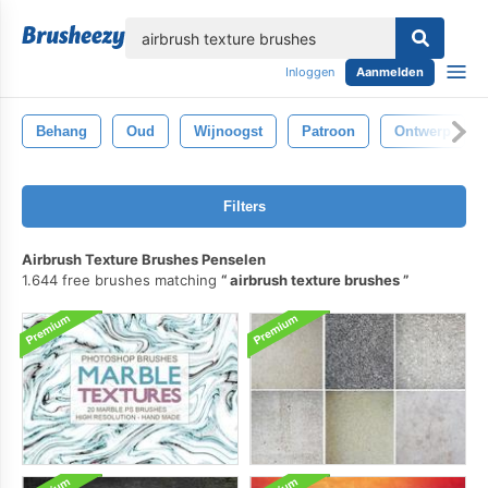
lose
Inloggen
Aanmelden
Behang
Oud
Wijnoogst
Patroon
Ontwerp
Filters
Airbrush Texture Brushes Penselen
1.644 free brushes matching
airbrush texture brushes