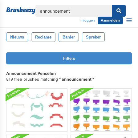
lose
Inloggen
Aanmelden
Nieuws
Reclame
Banier
Spreker
Filters
Announcement Penselen
819 free brushes matching
announcement