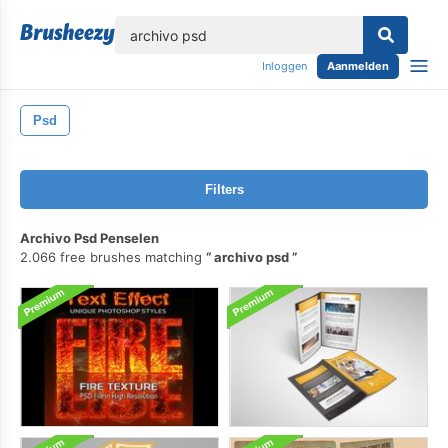
lose
Inloggen
Aanmelden
Psd
Filters
Archivo Psd Penselen
2.066 free brushes matching
archivo psd