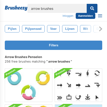
lose
Inloggen
Aanmelden
Pijlen
Pijlpenseel
Veer
Lijnen
Wit
Decorat
Filters
Arrow Brushes Penselen
256 free brushes matching
arrow brushes