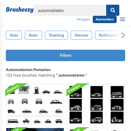
lose
Inloggen
Aanmelden
Auto
Auto-
Voertuig
Vervoer
Achtergrond
Filters
Automobielen Penselen
133 free brushes matching
automobielen