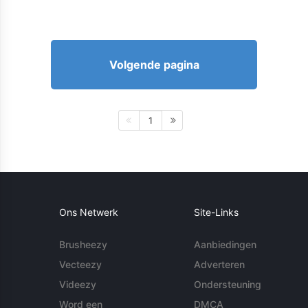
Volgende pagina
1
Ons Netwerk
Site-Links
Brusheezy
Aanbiedingen
Vecteezy
Adverteren
Videezy
Ondersteuning
Word een
DMCA