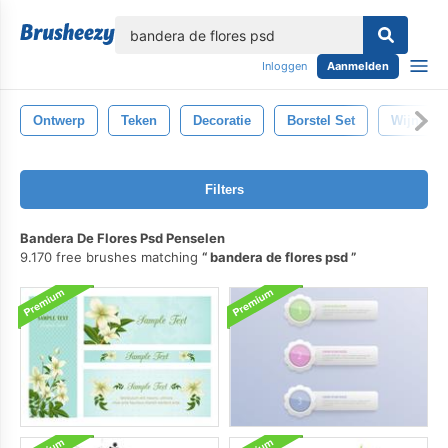
lose
Inloggen
Aanmelden
Ontwerp
Teken
Decoratie
Borstel Set
Wijnoogs
Filters
Bandera De Flores Psd Penselen
9.170 free brushes matching
bandera de flores psd