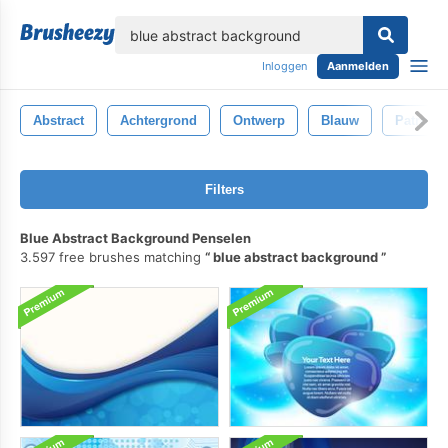
lose
Inloggen
Aanmelden
Abstract
Achtergrond
Ontwerp
Blauw
Patroon
Filters
Blue Abstract Background Penselen
3.597 free brushes matching
blue abstract background