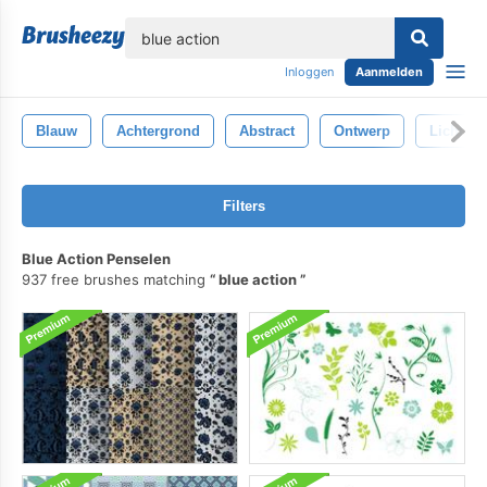
lose
Inloggen
Aanmelden
Blauw
Achtergrond
Abstract
Ontwerp
Licht
Filters
Blue Action Penselen
937 free brushes matching
blue action