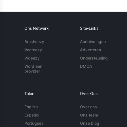
Ons Netwerk
Site-Links
Brusheezy
Aanbiedingen
Vecteezy
Adverteren
Videezy
Ondersteuning
Word een
DMCA
provider
Talen
Over Ons
English
Over ons
Español
Ons team
Português
Onze blog