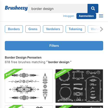
lose
Inloggen
Aanmelden
Borders
Grens
Verdelers
Tekening
Wervelinge
Filters
Border Design Penselen
618 free brushes matching
border design