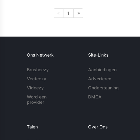
1
Ons Netwerk
Site-Links
Brusheezy
Aanbiedingen
Vecteezy
Adverteren
Videezy
Ondersteuning
Word een
DMCA
provider
Talen
Over Ons