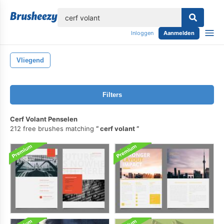
lose
Inloggen
Aanmelden
Vliegend
Filters
Cerf Volant Penselen
212 free brushes matching
cerf volant