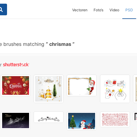
Vectoren
Foto‘s
Video
PSD
e brushes matching
chrismas
or