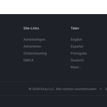
Site-Links
Talen
Aanbiedingen
English
Adverteren
Español
Ondersteuning
Português
DMCA
Deutsch
Meer...
•
© 2026 Eezy LLC. Alle rechten voorbehouden
G