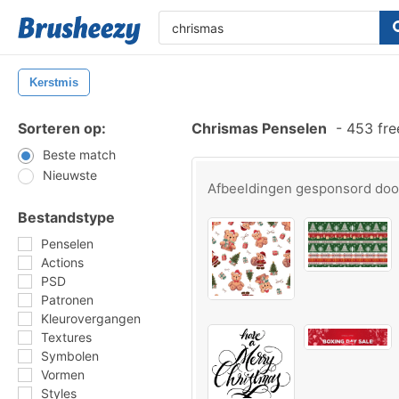
Kerstmis
Sorteren op:
Chrismas Penselen
-
453 fre
Beste match
Nieuwste
Afbeeldingen gesponsord do
Bestandstype
Penselen
Actions
PSD
Patronen
Kleurovergangen
Textures
Symbolen
Vormen
Styles