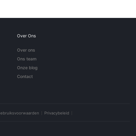
Over Ons
Over ons
Ons team
Onze blog
Contact
ebruiksvoorwaarden
Privacybeleid