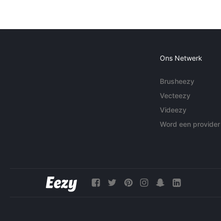
Ons Netwerk
Brusheezy
Vecteezy
Videezy
Word een provider