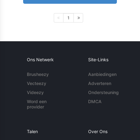
1
Ons Netwerk
Site-Links
Brusheezy
Aanbiedingen
Vecteezy
Adverteren
Videezy
Ondersteuning
Word een
DMCA
provider
Talen
Over Ons