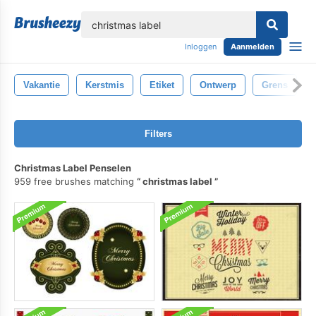
lose
Inloggen
Aanmelden
Vakantie
Kerstmis
Etiket
Ontwerp
Grens
Filters
Christmas Label Penselen
959 free brushes matching
christmas label