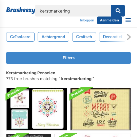
lose
Inloggen
Aanmelden
Geïsoleerd
Achtergrond
Grafisch
Decoratief
Va
Filters
Kerstmarkering Penselen
773 free brushes matching
kerstmarkering