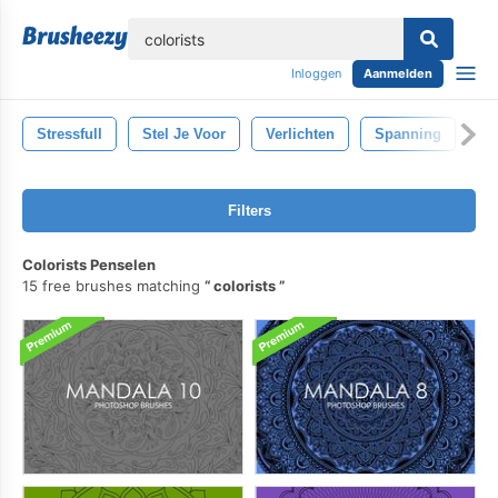
lose
Inloggen
Aanmelden
Stressfull
Stel Je Voor
Verlichten
Spanning
B
Filters
Colorists Penselen
15 free brushes matching
colorists