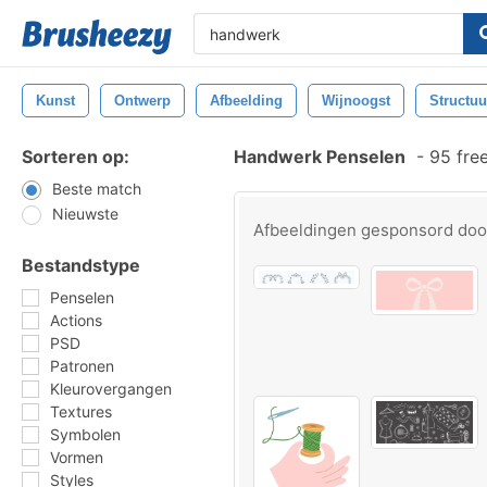
Kunst
Ontwerp
Afbeelding
Wijnoogst
Structuu
Sorteren op:
Handwerk Penselen
-
95 fre
Beste match
Nieuwste
Afbeeldingen gesponsord do
Bestandstype
Penselen
Actions
PSD
Patronen
Kleurovergangen
Textures
Symbolen
Vormen
Styles