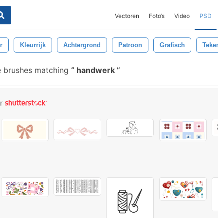
Vectoren
Foto‘s
Video
PSD
r
Kleurrijk
Achtergrond
Patroon
Grafisch
Teke
e brushes matching
handwerk
or