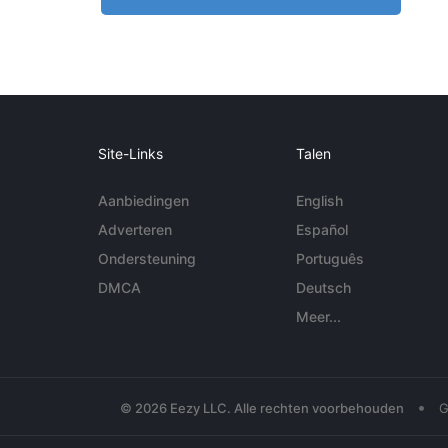
Site-Links
Talen
Aanbiedingen
English
Adverteren
Español
Ondersteuning
Português
DMCA
Deutsch
Meer...
•
© 2026 Eezy LLC. Alle rechten voorbehouden
G