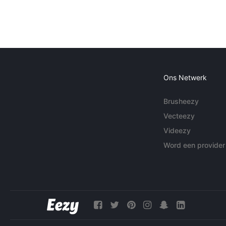
Ons Netwerk
Brusheezy
Vecteezy
Videezy
Word een provider