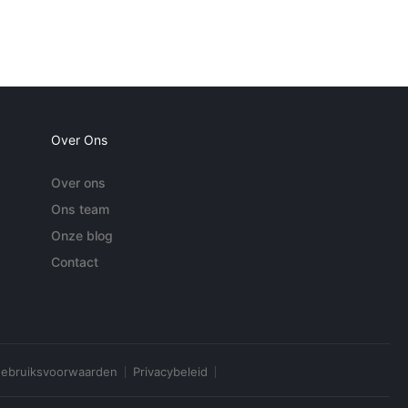
Over Ons
Over ons
Ons team
Onze blog
Contact
ebruiksvoorwaarden
Privacybeleid