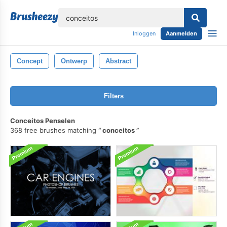
lose
Inloggen
Aanmelden
Concept
Ontwerp
Abstract
Filters
Conceitos Penselen
368 free brushes matching
conceitos