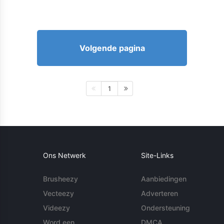
Volgende pagina
1
Ons Netwerk
Site-Links
Brusheezy
Aanbiedingen
Vecteezy
Adverteren
Videezy
Ondersteuning
Word een
DMCA