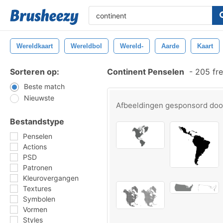
Wereldkaart
Wereldbol
Wereld-
Aarde
Kaart
Sorteren op:
Continent Penselen
-
205 fre
Beste match
Nieuwste
Afbeeldingen gesponsord do
Bestandstype
Penselen
Actions
PSD
Patronen
Kleurovergangen
Textures
Symbolen
Vormen
Styles