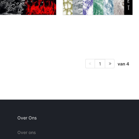
van 4
1
Over Ons
Over ons