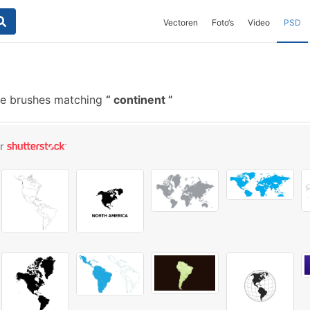
Vectoren
Foto‘s
Video
PSD
e brushes matching
continent
or