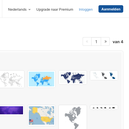
Aanmelden
Nederlands
Upgrade naar Premium
Inloggen
van 4
1