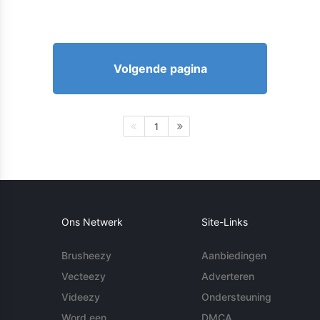
Volgende pagina
1
Ons Netwerk
Site-Links
Brusheezy
Aanbiedingen
Vecteezy
Adverteren
Videezy
Ondersteuning
Word een
DMCA