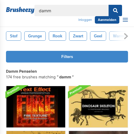
lose
Inloggen
Aanmelden
Stof
Grunge
Rook
Zwart
Geel
Warmte
Filters
Damm Penselen
174 free brushes matching
damm