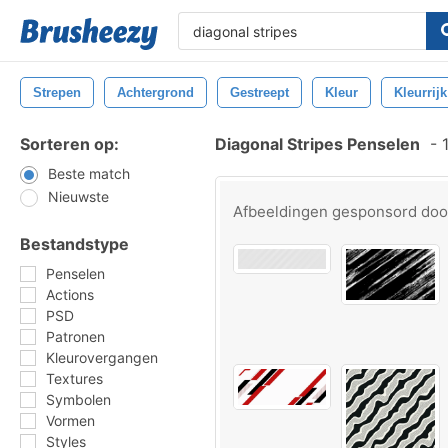
Strepen
Achtergrond
Gestreept
Kleur
Kleurrijk
Sorteren op:
Diagonal Stripes Penselen
-
1
Beste match
Nieuwste
Afbeeldingen gesponsord do
Bestandstype
Penselen
Actions
PSD
Patronen
Kleurovergangen
Textures
Symbolen
Vormen
Styles