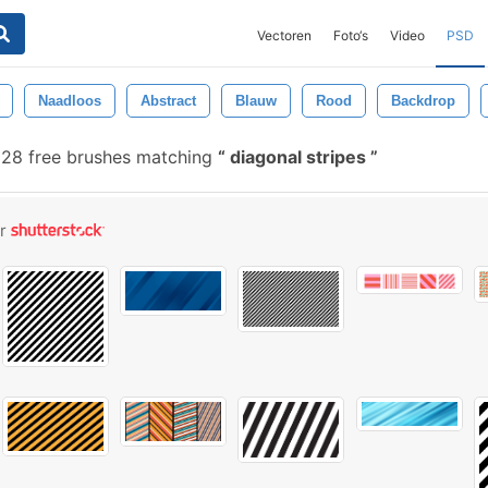
Vectoren
Foto‘s
Video
PSD
Naadloos
Abstract
Blauw
Rood
Backdrop
28 free brushes matching
diagonal stripes
or