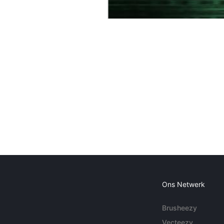
Ons Netwerk
Brusheezy
Vecteezy