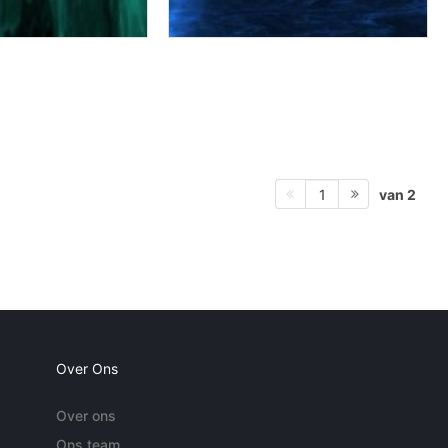
van 2
1
Over Ons
Over ons
Ons team