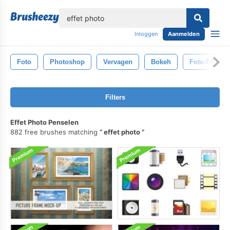
lose
Inloggen
Aanmelden
Foto
Photoshop
Vervagen
Bokeh
Foto-Effecte
Filters
Effet Photo Penselen
882 free brushes matching
effet photo