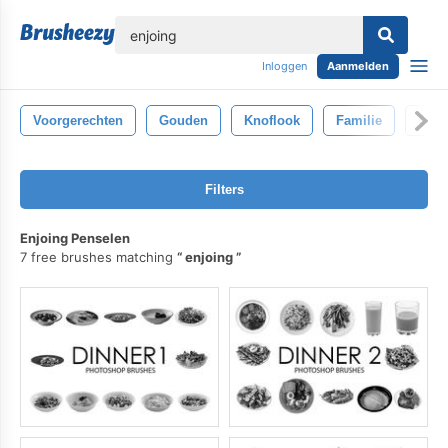
lose
Inloggen
Aanmelden
Voorgerechten
Gouden
Knoflook
Familie
Gegr
Filters
Enjoing Penselen
7 free brushes matching
enjoing