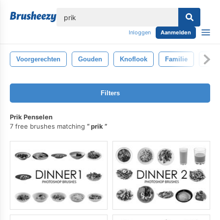
lose
Inloggen
Aanmelden
Voorgerechten
Gouden
Knoflook
Familie
Gegr
Filters
Prik Penselen
7 free brushes matching
prik