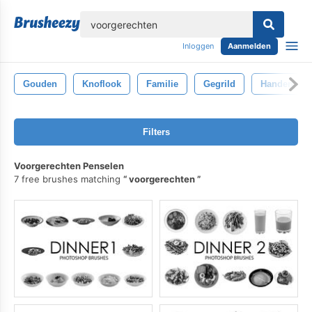
lose
Inloggen
Aanmelden
Gouden
Knoflook
Familie
Gegrild
Handen
Filters
Voorgerechten Penselen
7 free brushes matching
voorgerechten