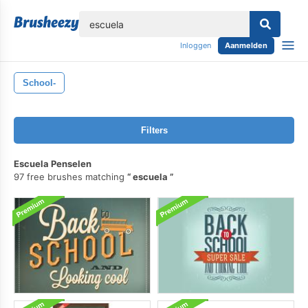
lose
Inloggen
Aanmelden
School-
Filters
Escuela Penselen
97 free brushes matching
escuela