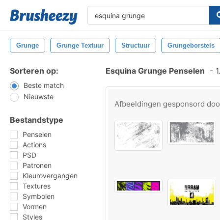
Grunge
Grunge Textuur
Structuur
Grungeborstels
Sorteren op:
Esquina Grunge Penselen
-
1
Beste match
Nieuwste
Afbeeldingen gesponsord do
Bestandstype
Penselen
Actions
PSD
Patronen
Kleurovergangen
Textures
Symbolen
Vormen
Styles