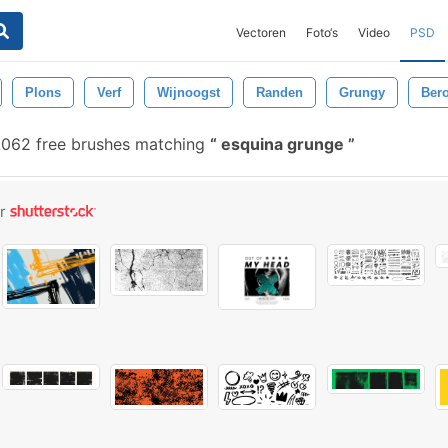
Vectoren
Foto‘s
Video
PSD
Plons
Verf
Wijnoogst
Randen
Grungy
Bero
.062 free brushes matching
esquina grunge
or