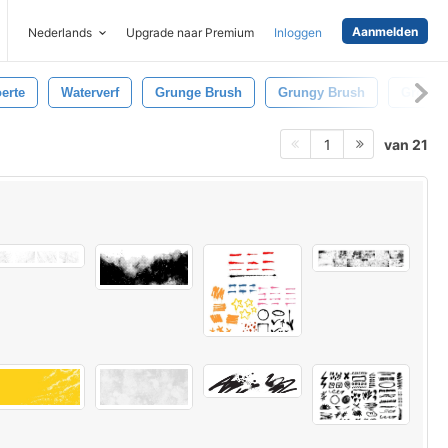
Aanmelden
Nederlands
Upgrade naar Premium
Inloggen
erte
Waterverf
Grunge Brush
Grungy Brush
Grond
van 21
1