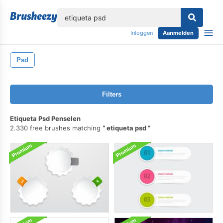
lose
Inloggen
Aanmelden
Psd
Filters
Etiqueta Psd Penselen
2.330 free brushes matching
etiqueta psd