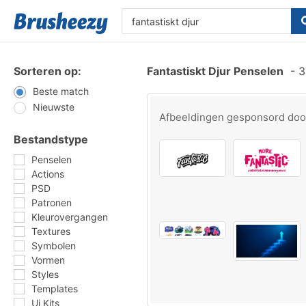
Sorteren op:
Fantastiskt Djur Penselen
-
3
Beste match
Nieuwste
Afbeeldingen gesponsord do
Bestandstype
Penselen
Actions
PSD
Patronen
Kleurovergangen
Textures
Symbolen
Vormen
Styles
Templates
Ui Kits