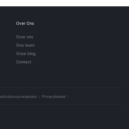
Over Ons
Over ons
Ons team
Onze blog
Contact
ebruiksvoorwaarden
Privacybeleid