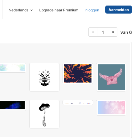
Aanmelden
Nederlands
Upgrade naar Premium
Inloggen
van 6
1