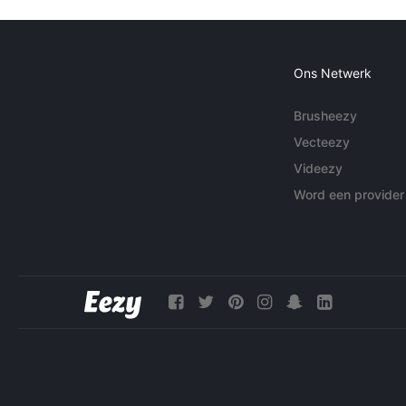
Ons Netwerk
Brusheezy
Vecteezy
Videezy
Word een provider