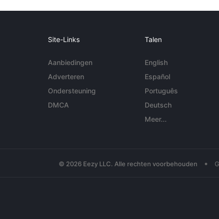
Site-Links
Talen
Aanbiedingen
English
Adverteren
Español
Ondersteuning
Português
DMCA
Deutsch
Meer...
•
© 2026 Eezy LLC. Alle rechten voorbehouden
G