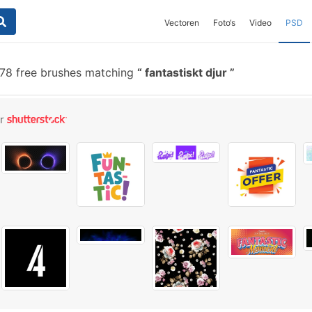
Vectoren
Foto‘s
Video
PSD
78 free brushes matching
fantastiskt djur
or