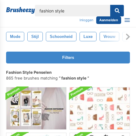
lose
Inloggen
Aanmelden
Mode
Stijl
Schoonheid
Luxe
Vrouw
Aant
Filters
Fashion Style Penselen
865 free brushes matching
fashion style