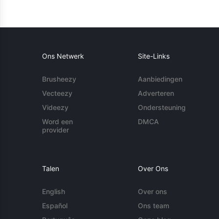
Ons Netwerk
Site-Links
Brusheezy
Aanbiedingen
Vecteezy
Adverteren
Videezy
Ondersteuning
Word een
DMCA
provider
Talen
Over Ons
English
Over ons
Español
Ons team