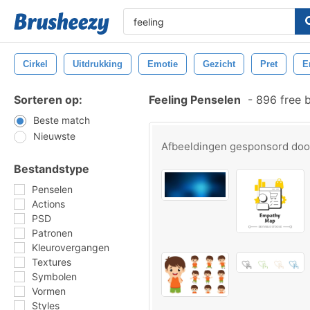
Cirkel
Uitdrukking
Emotie
Gezicht
Pret
E
Sorteren op:
Feeling Penselen
-
896 free 
Beste match
Nieuwste
Afbeeldingen gesponsord do
Bestandstype
Penselen
Actions
PSD
Patronen
Kleurovergangen
Textures
Symbolen
Vormen
Styles