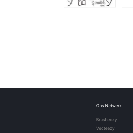
Ons Netwerk
Brusheezy
Vecteezy