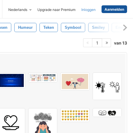
Aanmelden
Nederlands
Upgrade naar Premium
Inloggen
nsen
Humeur
Teken
Symbool
Smiley
Emoties
van 13
1