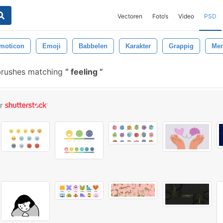
Vectoren
Foto‘s
Video
PSD
moticon
Emoji
Babbelen
Karakter
Grappig
Me
brushes matching
feeling
or