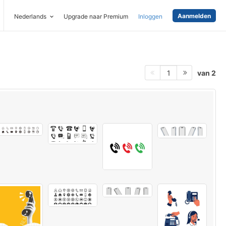
Aanmelden
Nederlands
Upgrade naar Premium
Inloggen
van 2
1