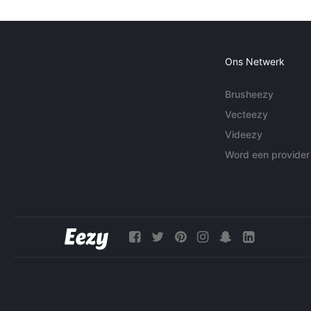
Ons Netwerk
Brusheezy
Vecteezy
Videezy
Word een provider