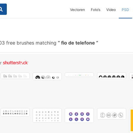
Vectoren
Foto‘s
Video
PSD
03 free brushes matching
fio de telefone
or