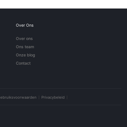
Over Ons
Over ons
Ons team
Onze blog
Contact
ebruiksvoorwaarden
Privacybeleid