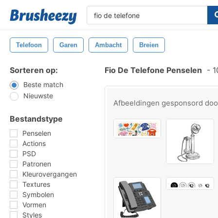
Telefoon
Garen
Ambacht
Breien
Sorteren op:
Fio De Telefone Penselen
-
1
Beste match
Nieuwste
Afbeeldingen gesponsord do
Bestandstype
Penselen
Actions
PSD
Patronen
Kleurovergangen
Textures
Symbolen
Vormen
Styles