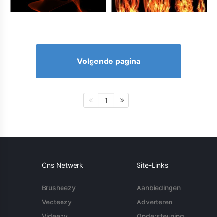
Volgende pagina
1
Ons Netwerk
Site-Links
Brusheezy
Aanbiedingen
Vecteezy
Adverteren
Videezy
Ondersteuning