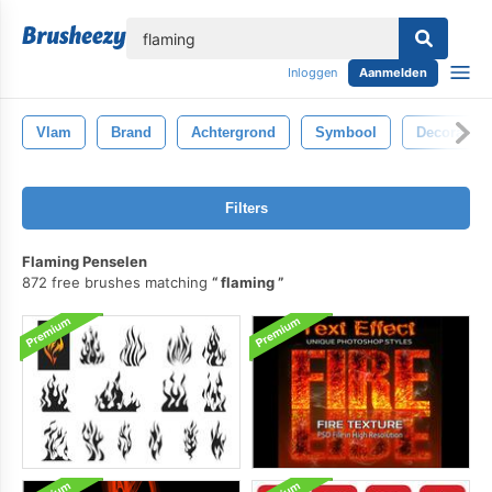
lose
Inloggen
Aanmelden
Vlam
Brand
Achtergrond
Symbool
Decoratie
Filters
Flaming Penselen
872 free brushes matching
flaming