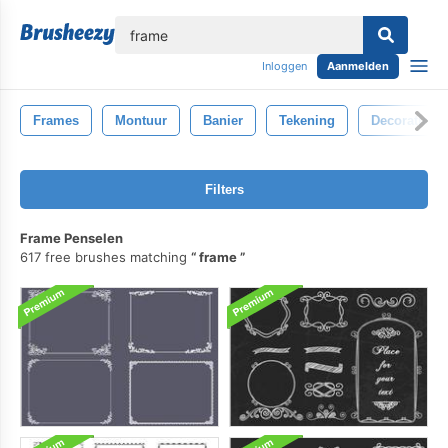
lose
Inloggen
Aanmelden
Frames
Montuur
Banier
Tekening
Decoratief
Filters
Frame Penselen
617 free brushes matching
frame