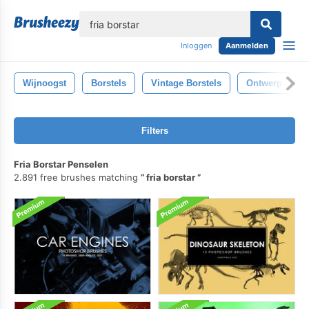
lose
Inloggen
Aanmelden
Wijnoogst
Borstels
Vintage Borstels
Ontwerp
Filters
Fria Borstar Penselen
2.891 free brushes matching
fria borstar