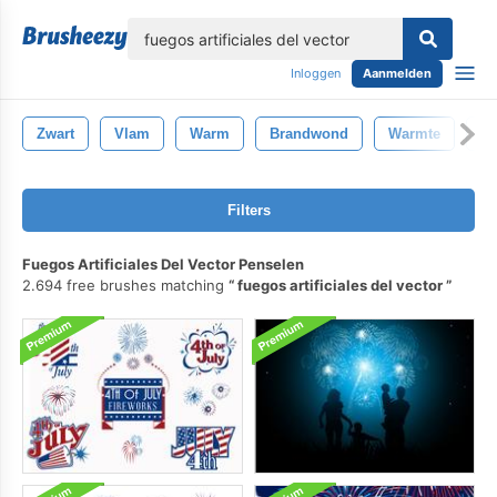
lose
Inloggen
Aanmelden
Zwart
Vlam
Warm
Brandwond
Warmte
Br
Filters
Fuegos Artificiales Del Vector Penselen
2.694 free brushes matching
fuegos artificiales del vector