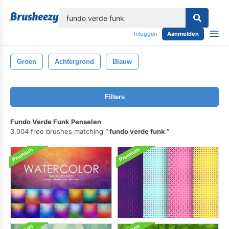
lose
Inloggen
Aanmelden
Groen
Achtergrond
Blauw
Filters
Fundo Verde Funk Penselen
3.004 free brushes matching
fundo verde funk