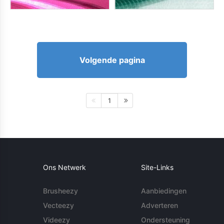
Volgende pagina
1
Ons Netwerk
Site-Links
Brusheezy
Aanbiedingen
Vecteezy
Adverteren
Videezy
Ondersteuning