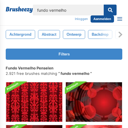
lose
Inloggen
Aanmelden
Achtergrond
Abstract
Ontwerp
Backdrop
Roo
Filters
Fundo Vermelho Penselen
2.921 free brushes matching
fundo vermelho