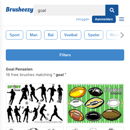
lose
Inloggen
Aanmelden
Sport
Man
Bal
Voetbal
Speler
Wedstrijd
Filters
Goal Penselen
16 free brushes matching
goal